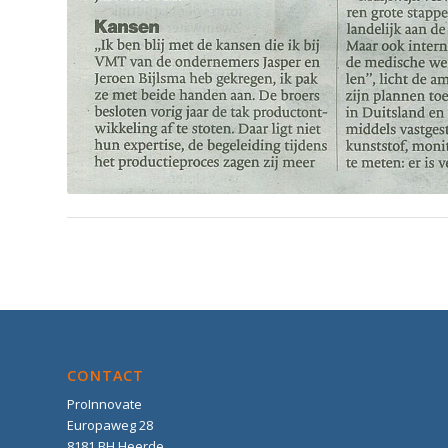
CONTACT
ProInnovate
Europaweg 28
8181 BH Heerde